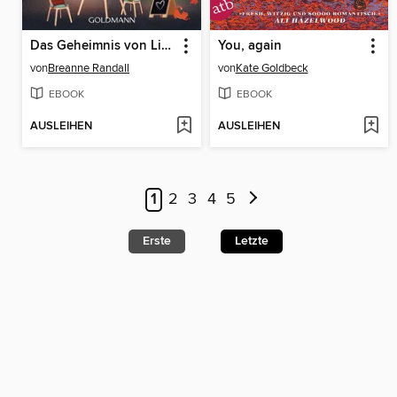
Das Geheimnis von Liebe und Magie
You, again
von
Breanne Randall
von
Kate Goldbeck
EBOOK
EBOOK
AUSLEIHEN
AUSLEIHEN
1
2
3
4
5
Erste
Letzte