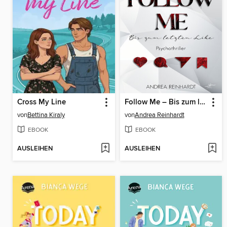
Cross My Line
Follow Me – Bis zum letzten Like
von
Bettina Kiraly
von
Andrea Reinhardt
EBOOK
EBOOK
AUSLEIHEN
AUSLEIHEN