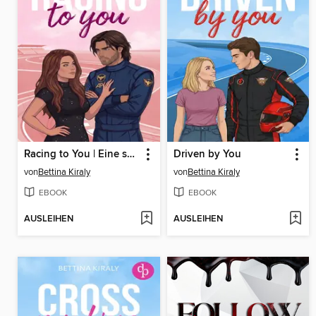
Racing to You | Eine spicy Enemies to Lovers Sports Romance voller verbotener Gefühle
Driven by You
von
Bettina Kiraly
von
Bettina Kiraly
EBOOK
EBOOK
AUSLEIHEN
AUSLEIHEN