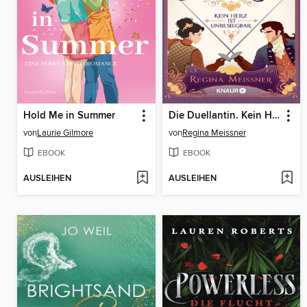
Hold Me in Summer
Die Duellantin. Kein Herz ist unbesiegbar
von
Laurie Gilmore
von
Regina Meissner
EBOOK
EBOOK
AUSLEIHEN
AUSLEIHEN