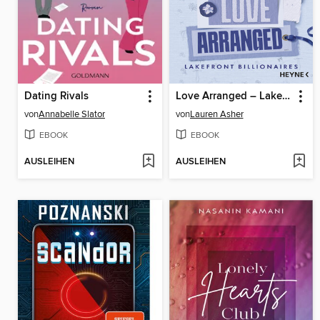
Dating Rivals
Love Arranged – Lakefront Billionaires
von
Annabelle Slator
von
Lauren Asher
EBOOK
EBOOK
AUSLEIHEN
AUSLEIHEN